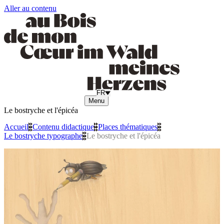
Aller au contenu
FR
Menu
Le bostryche et l'épicéa
Accueil
»
Contenu didactique
»
Places thématiques
»
Le bostryche typographe
»
Le bostryche et l'épicéa