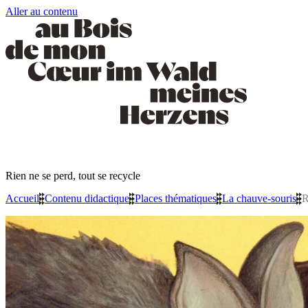
Aller au contenu
Rien ne se perd, tout se recycle
Accueil
»
Contenu didactique
»
Places thématiques
»
La chauve-souris
»
R