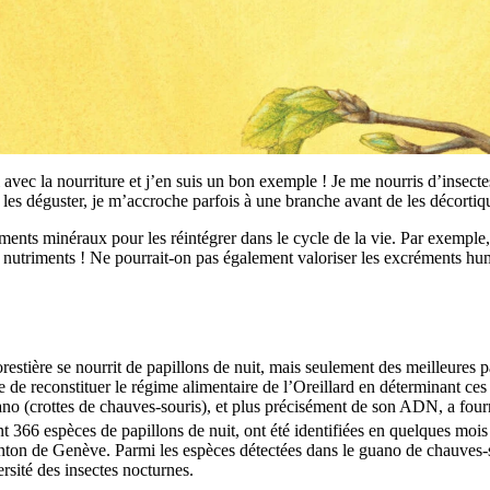
i avec la nourriture et j’en suis un bon exemple ! Je me nourris d’insecte
les déguster, je m’accroche parfois à une branche avant de les décortiquer
ments minéraux pour les réintégrer dans le cycle de la vie. Par exemple,
es nutriments ! Ne pourrait-on pas également valoriser les excréments hu
orestière se nourrit de papillons de nuit, mais seulement des meilleures p
 de reconstituer le régime alimentaire de l’Oreillard en déterminant ces 
no (crottes de chauves-souris), et plus précisément de son ADN, a fourn
t 366 espèces de papillons de nuit, ont été identifiées en quelques mois 
anton de Genève. Parmi les espèces détectées dans le guano de chauves-
rsité des insectes nocturnes.