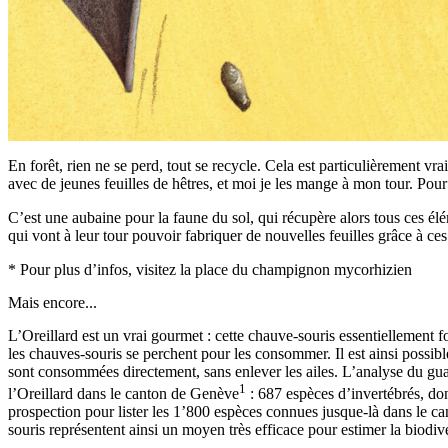
En forêt, rien ne se perd, tout se recycle. Cela est particulièrement vra
avec de jeunes feuilles de hêtres, et moi je les mange à mon tour. Pour 
C’est une aubaine pour la faune du sol, qui récupère alors tous ces élé
qui vont à leur tour pouvoir fabriquer de nouvelles feuilles grâce à c
* Pour plus d’infos, visitez la place du champignon mycorhizien
Mais encore...
L’Oreillard est un vrai gourmet : cette chauve-souris essentiellement f
les chauves-souris se perchent pour les consommer. Il est ainsi possible
sont consommées directement, sans enlever les ailes. L’analyse du gua
1
l’Oreillard dans le canton de Genève
: 687 espèces d’invertébrés, don
prospection pour lister les 1’800 espèces connues jusque-là dans le c
souris représentent ainsi un moyen très efficace pour estimer la biodive