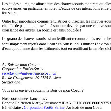
Les études du régime alimentaire des chauves-souris montrent qu’elles 
écosystèmes, en particulier en forêt. L’étude de ces interactions entre
forestiers.
Outre leur importance comme régulatrices d’insectes, les chauves-sour
chenille de papillon, qui se fait à son tour dévorée par une chauve-souri
croissance des arbres. La boucle est ainsi bouclée !
Le guano de chauves-souris est un fertilisant reconnu et très recherch
sont simplement rejetés dans l’eau : en Suisse, nous utilisons environ 40
d’eau quotidienne dans les bâtiments, tout en réutilisant la matière sèc
Au Bois de mon Coeur
Corporation Forêts-Sarine
secretariat@auboisdemoncoeur.ch
Rte de Grangeneuve 29
1725 Posieux
Switzerland
Vous avez envie de soutenir le Bois de mon Coeur ?
Nos coordonnées bancaires :
Banque Raiffeisen Marly-Cousimbert IBAN CH70 8080 8006 9375 
Bénéficiaire :
Corporation Forêts-Sarine
, Au Bois de mon Coeur