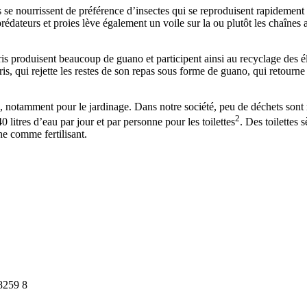
se nourrissent de préférence d’insectes qui se reproduisent rapidement e
 prédateurs et proies lève également un voile sur la ou plutôt les chaîn
is produisent beaucoup de guano et participent ainsi au recyclage des é
s, qui rejette les restes de son repas sous forme de guano, qui retourne da
é, notamment pour le jardinage. Dans notre société, peu de déchets sont
2
 litres d’eau par jour et par personne pour les toilettes
. Des toilettes
he comme fertilisant.
8259 8