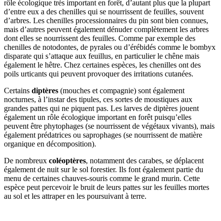
rôle écologique très important en forêt, d’autant plus que la plupart
d’entre eux a des chenilles qui se nourrissent de feuilles, souvent
d’arbres. Les chenilles processionnaires du pin sont bien connues,
mais d’autres peuvent également dénuder complètement les arbres
dont elles se nourrissent des feuilles. Comme par exemple des
chenilles de notodontes, de pyrales ou d’érébidés comme le bombyx
disparate qui s’attaque aux feuillus, en particulier le chêne mais
également le hêtre. Chez certaines espèces, les chenilles ont des
poils urticants qui peuvent provoquer des irritations cutanées.
Certains
diptères
(mouches et compagnie) sont également
nocturnes, à l’instar des tipules, ces sortes de moustiques aux
grandes pattes qui ne piquent pas. Les larves de diptères jouent
également un rôle écologique important en forêt puisqu’elles
peuvent être phytophages (se nourrissent de végétaux vivants), mais
également prédatrices ou saprophages (se nourrissent de matière
organique en décomposition).
De nombreux
coléoptères
, notamment des carabes, se déplacent
également de nuit sur le sol forestier. Ils font également partie du
menu de certaines chauves-souris comme le grand murin. Cette
espèce peut percevoir le bruit de leurs pattes sur les feuilles mortes
au sol et les attraper en les poursuivant à terre.