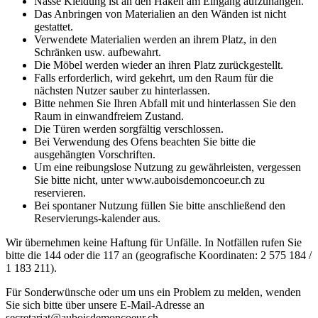
Nasse Kleidung ist an den Haken am Eingang aufzuhängen.
Das Anbringen von Materialien an den Wänden ist nicht
gestattet.
Verwendete Materialien werden an ihrem Platz, in den
Schränken usw. aufbewahrt.
Die Möbel werden wieder an ihren Platz zurückgestellt.
Falls erforderlich, wird gekehrt, um den Raum für die
nächsten Nutzer sauber zu hinterlassen.
Bitte nehmen Sie Ihren Abfall mit und hinterlassen Sie den
Raum in einwandfreiem Zustand.
Die Türen werden sorgfältig verschlossen.
Bei Verwendung des Ofens beachten Sie bitte die
ausgehängten Vorschriften.
Um eine reibungslose Nutzung zu gewährleisten, vergessen
Sie bitte nicht, unter www.auboisdemoncoeur.ch zu
reservieren.
Bei spontaner Nutzung füllen Sie bitte anschließend den
Reservierungs-kalender aus.
Wir übernehmen keine Haftung für Unfälle. In Notfällen rufen Sie
bitte die 144 oder die 117 an (geografische Koordinaten: 2 575 184 /
1 183 211).
Für Sonderwünsche oder um uns ein Problem zu melden, wenden
Sie sich bitte über unsere E-Mail-Adresse an
secretariat@auboisdemoncoeur.ch