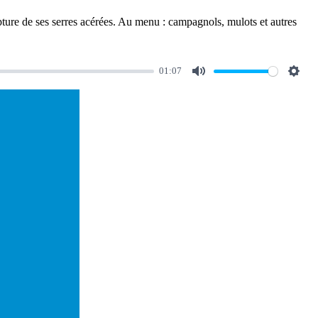
capture de ses serres acérées. Au menu : campagnols, mulots et autres
01:07
Mute
Setti