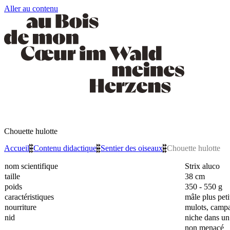
Aller au contenu
Chouette hulotte
Accueil
»
Contenu didactique
»
Sentier des oiseaux
»
Chouette hulotte
nom scientifique
Strix aluco
taille
38 cm
poids
350 - 550 g
caractéristiques
mâle plus peti
nourriture
mulots, campa
nid
niche dans un 
non menacé