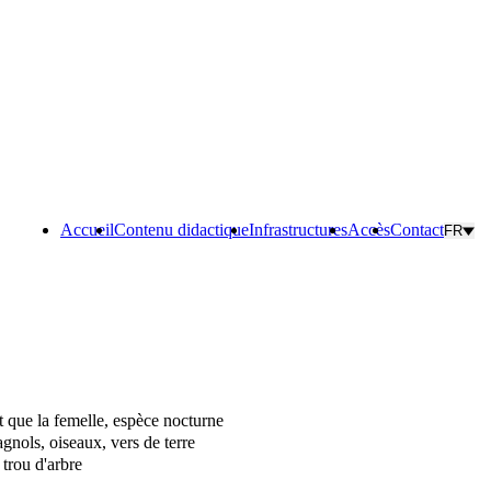
Accueil
Contenu didactique
Infrastructures
Accès
Contact
FR
t que la femelle, espèce nocturne
gnols, oiseaux, vers de terre
trou d'arbre