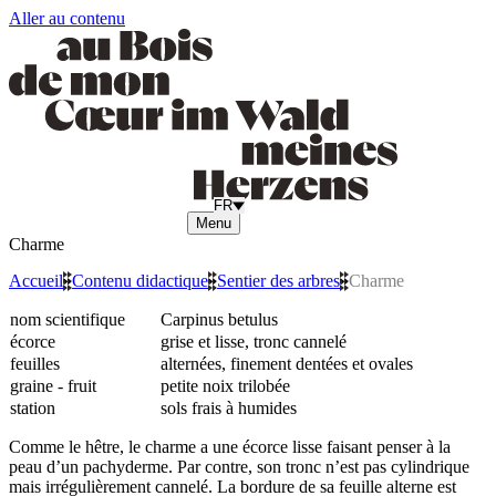
Aller au contenu
FR
Menu
Charme
Accueil
»
Contenu didactique
»
Sentier des arbres
»
Charme
nom scientifique
Carpinus betulus
écorce
grise et lisse, tronc cannelé
feuilles
alternées, finement dentées et ovales
graine - fruit
petite noix trilobée
station
sols frais à humides
Comme le hêtre, le charme a une écorce lisse faisant penser à la
peau d’un pachyderme. Par contre, son tronc n’est pas cylindrique
mais irrégulièrement cannelé. La bordure de sa feuille alterne est