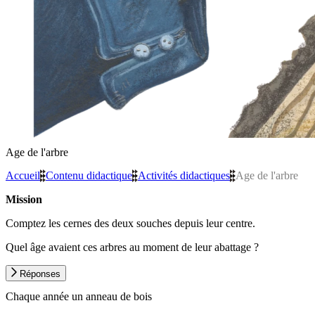
Age de l'arbre
Accueil
»
Contenu didactique
»
Activités didactiques
»
Age de l'arbre
Mission
Comptez les cernes des deux souches depuis leur centre.
Quel âge avaient ces arbres au moment de leur abattage ?
Réponses
Chaque année un anneau de bois
Grande souche - L’arbre avait environ 120 ans lors de son abattage.