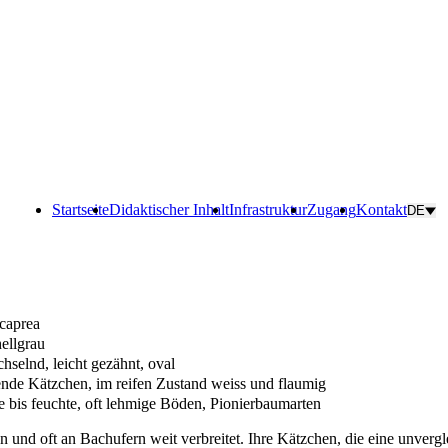
Startseite
Didaktischer Inhalt
Infrastruktur
Zugang
Kontakt
DE
 caprea
hellgrau
hselnd, leicht gezähnt, oval
nde Kätzchen, im reifen Zustand weiss und flaumig
he bis feuchte, oft lehmige Böden, Pionierbaumarten
 und oft an Bachufern weit verbreitet. Ihre Kätzchen, die eine unverg